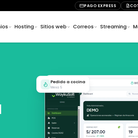
PAGO EXPRESS
CO
ios
Hosting
Sitios web
Correos
Streaming
M
Pedido a cocina
w
Mesa 5
u