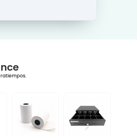
ance
tratiempos.