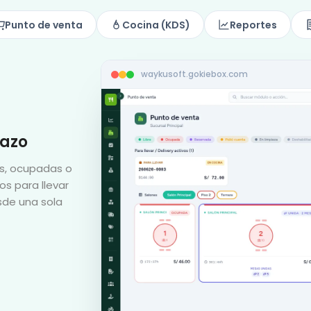
Punto de venta
Cocina (KDS)
Reportes
waykusoft.gokiebox.com
tazo
es, ocupadas o
os para llevar
sde una sola