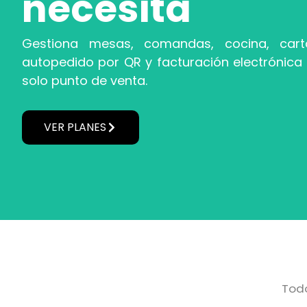
necesita
Gestiona mesas, comandas, cocina, carta
autopedido por QR y facturación electrónica
solo punto de venta.
VER PLANES
Todo