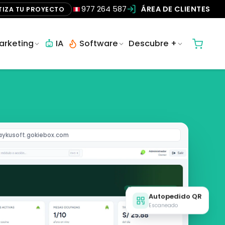
977 264 587
ÁREA DE CLIENTES
TIZA TU PROYECTO
arketing
IA
Software
Descubre +
aykusoft.gokiebox.com
Autopedido QR
Escaneado