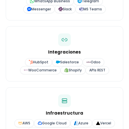
WhatsApp Business
Telegram
Messenger
Slack
MS Teams
Integraciones
HubSpot
Salesforce
Odoo
WooCommerce
Shopify
APIs REST
Infraestructura
AWS
Google Cloud
Azure
Vercel