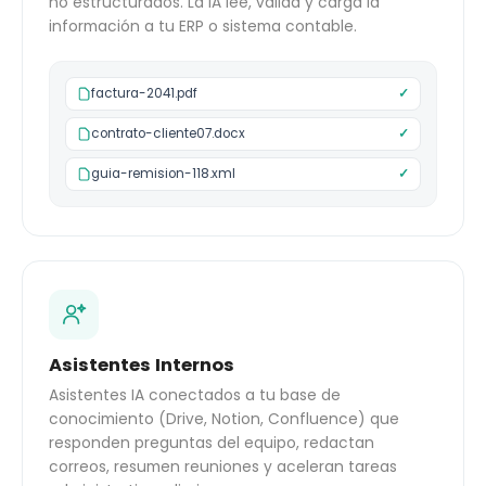
no estructurados. La IA lee, valida y carga la
información a tu ERP o sistema contable.
factura-2041.pdf
✓
contrato-cliente07.docx
✓
guia-remision-118.xml
✓
Asistentes Internos
Asistentes IA conectados a tu base de
conocimiento (Drive, Notion, Confluence) que
responden preguntas del equipo, redactan
correos, resumen reuniones y aceleran tareas