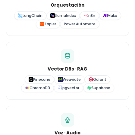
Orquestación
LangChain
LlamaIndex
n8n
Make
Zapier
Power Automate
Vector DBs · RAG
Pinecone
Weaviate
Qdrant
ChromaDB
pgvector
Supabase
Voz · Audio