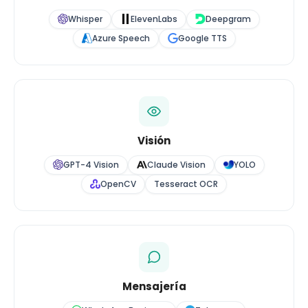
Whisper
ElevenLabs
Deepgram
Azure Speech
Google TTS
Visión
GPT-4 Vision
Claude Vision
YOLO
OpenCV
Tesseract OCR
Mensajería