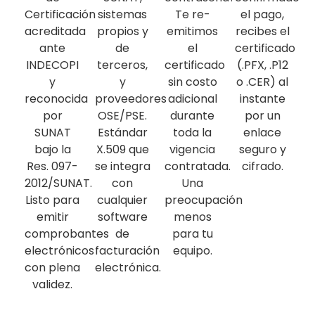
Certificación
sistemas
Te re-
el pago,
acreditada
propios y
emitimos
recibes el
ante
de
el
certificado
INDECOPI
terceros,
certificado
(.PFX, .P12
y
y
sin costo
o .CER) al
reconocida
proveedores
adicional
instante
por
OSE/PSE.
durante
por un
SUNAT
Estándar
toda la
enlace
bajo la
X.509 que
vigencia
seguro y
Res. 097-
se integra
contratada.
cifrado.
2012/SUNAT.
con
Una
Listo para
cualquier
preocupación
emitir
software
menos
comprobantes
de
para tu
electrónicos
facturación
equipo.
con plena
electrónica.
validez.