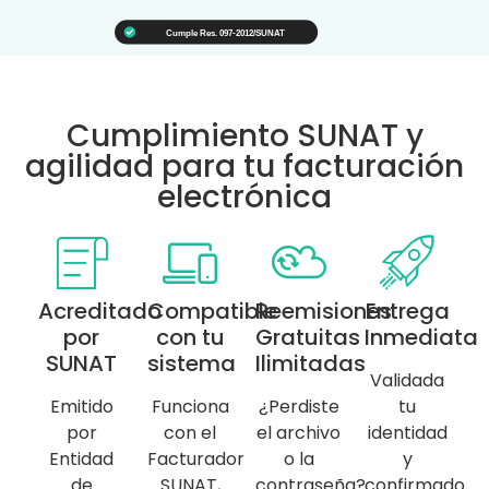
Cumplimiento SUNAT y
agilidad para tu facturación
electrónica
Acreditado
Compatible
Reemisiones
Entrega
por
con tu
Gratuitas
Inmediata
SUNAT
sistema
Ilimitadas
Validada
Emitido
Funciona
¿Perdiste
tu
por
con el
el archivo
identidad
Entidad
Facturador
o la
y
de
SUNAT,
contraseña?
confirmado