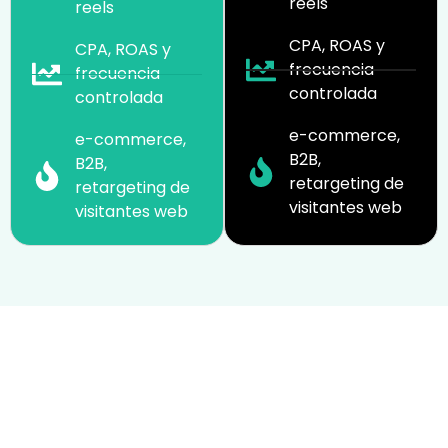
reels
reels
CPA, ROAS y
CPA, ROAS y
frecuencia
frecuencia
controlada
controlada
e-commerce,
e-commerce,
B2B,
B2B,
retargeting de
retargeting de
visitantes web
visitantes web
Diseño