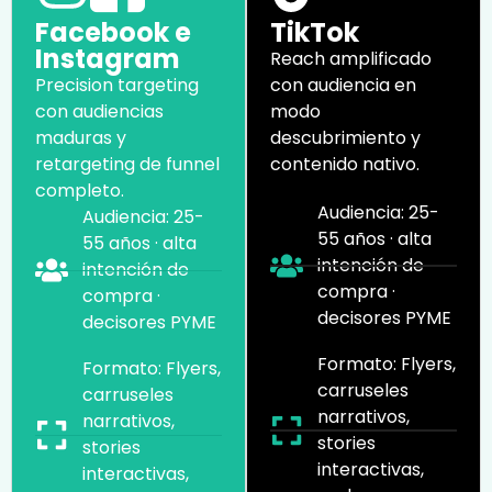
Facebook e
TikTok
Instagram
Reach amplificado
Precision targeting
con audiencia en
con audiencias
modo
maduras y
descubrimiento y
retargeting de funnel
contenido nativo.
completo.
Audiencia: 25-
Audiencia: 25-
55 años · alta
55 años · alta
intención de
intención de
compra ·
compra ·
decisores PYME
decisores PYME
Formato: Flyers,
Formato: Flyers,
carruseles
carruseles
narrativos,
narrativos,
stories
stories
interactivas,
interactivas,