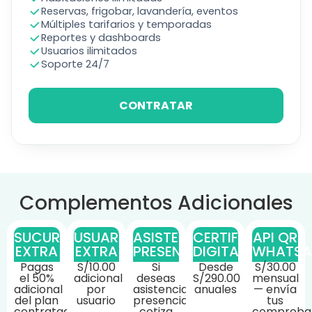
Reservas, frigobar, lavandería, eventos
Múltiples tarifarios y temporadas
Reportes y dashboards
Usuarios ilimitados
Soporte 24/7
CONTRATAR
Complementos Adicionales
SUCURSAL
USUARIO
ASISTENCIA
CERTIFICADO
API QR
EXTRA
EXTRA
PRESENCIAL
DIGITAL
WHATSA
Pagas
S/10.00
Si
Desde
S/30.00
el 50%
adicional
deseas
S/290.00
mensual
adicional
por
asistencia
anuales
— envía
del plan
usuario
presencial,
tus
contratado
cotiza
comproba