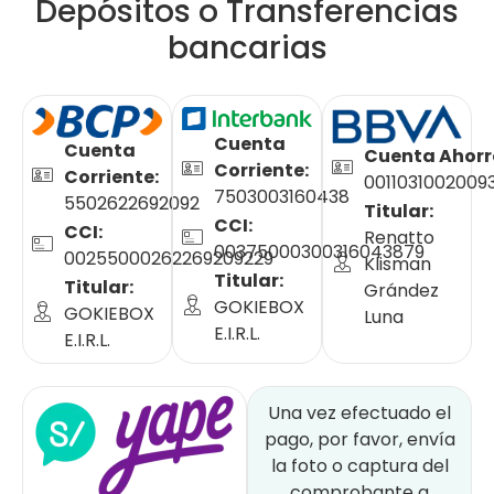
Depósitos o Transferencias
bancarias
Cuenta
Cuenta
Cuenta Ahorr
Corriente:
Corriente:
0011031002009
7503003160438
5502622692092
Titular:
CCI:
CCI:
Renatto
00375000300316043879
00255000262269209229
Klisman
Titular:
Titular:
Grández
GOKIEBOX
GOKIEBOX
Luna
E.I.R.L.
E.I.R.L.
Una vez efectuado el
pago, por favor, envía
la foto o captura del
comprobante a