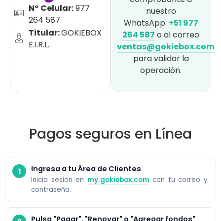
N° Celular:
977
nuestro
264 587
WhatsApp:
+51 977
Titular:
GOKIEBOX
264 587
o al correo
E.I.R.L.
ventas@gokiebox.com
para validar la
operación.
Pagos seguros en Línea
Ingresa a tu Área de Clientes
Inicia sesión en
my.gokiebox.com
con tu correo y
contraseña.
Pulsa "Pagar", "Renovar" o "Agregar fondos"