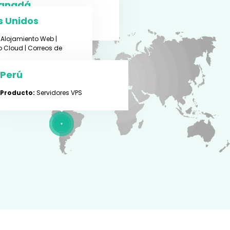
anadá
s Unidos
oducto:
Servidores VPS
Alojamiento Web |
o Cloud | Correos de
Perú
Producto:
Servidores VPS