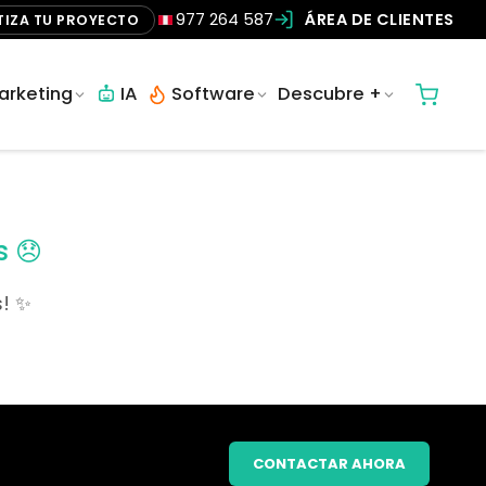
977 264 587
ÁREA DE CLIENTES
TIZA TU PROYECTO
arketing
IA
Software
Descubre +
s 😞
! ✨
CONTACTAR AHORA