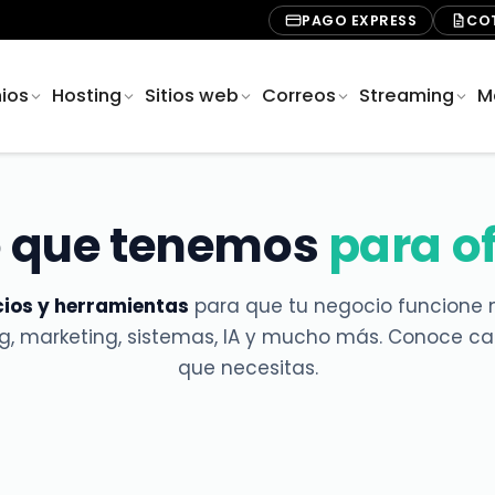
PAGO EXPRESS
CO
ios
Hosting
Sitios web
Correos
Streaming
M
o que tenemos
para o
cios y herramientas
para que tu negocio funcione m
ng, marketing, sistemas, IA y mucho más. Conoce cad
que necesitas.