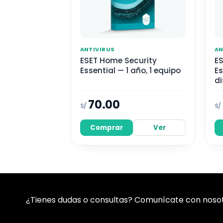
ANTIVIRUS
AN
ESET Home Security
ES
Essential — 1 año, 1 equipo
Es
di
70.00
S/
S/
Comprar
Ver
¿Tienes dudas o consultas? Comunícate con nosotr