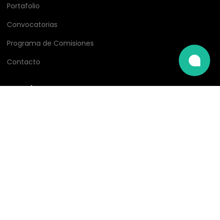
Portafolio
Convocatorias
Programa de Comisiones
Contacto
Ayuda y Soporte
Área de clientes
Ticket de soporte
Estado de servicios
Base de conocimientos
Gokiebox Academy
Medios de pago