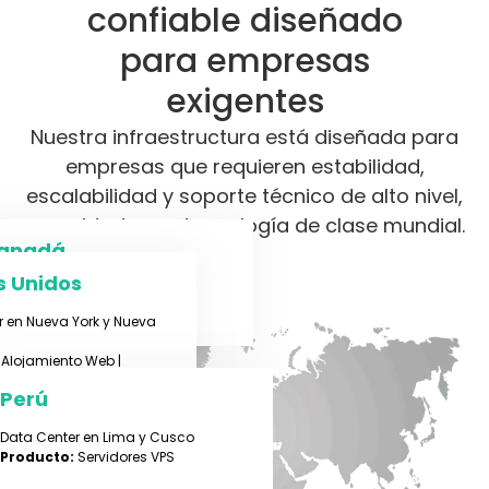
confiable diseñado
para empresas
exigentes
Nuestra infraestructura está diseñada para
empresas que requieren estabilidad,
escalabilidad y soporte técnico de alto nivel,
respaldado por tecnología de clase mundial.
anadá
s Unidos
ta Center en Toronto
oducto:
Servidores VPS
r en Nueva York y Nueva
Alojamiento Web |
 Cloud | Servidores VPS
Perú
Data Center en Lima y Cusco
Producto:
Servidores VPS