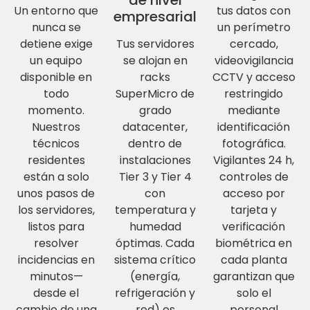
Un entorno que
tus datos con
empresarial
nunca se
un perímetro
detiene exige
Tus servidores
cercado,
un equipo
se alojan en
videovigilancia
disponible en
racks
CCTV y acceso
todo
SuperMicro de
restringido
momento.
grado
mediante
Nuestros
datacenter,
identificación
técnicos
dentro de
fotográfica.
residentes
instalaciones
Vigilantes 24 h,
están a solo
Tier 3 y Tier 4
controles de
unos pasos de
con
acceso por
los servidores,
temperatura y
tarjeta y
listos para
humedad
verificación
resolver
óptimas. Cada
biométrica en
incidencias en
sistema crítico
cada planta
minutos—
(energía,
garantizan que
desde el
refrigeración y
solo el
cambio de una
red) es
personal