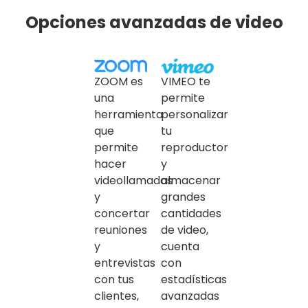
Opciones avanzadas de video
ZOOM es
VIMEO te
una
permite
herramienta
personalizar
que
tu
permite
reproductor
hacer
y
videollamadas
almacenar
y
grandes
concertar
cantidades
reuniones
de video,
y
cuenta
entrevistas
con
con tus
estadísticas
clientes,
avanzadas