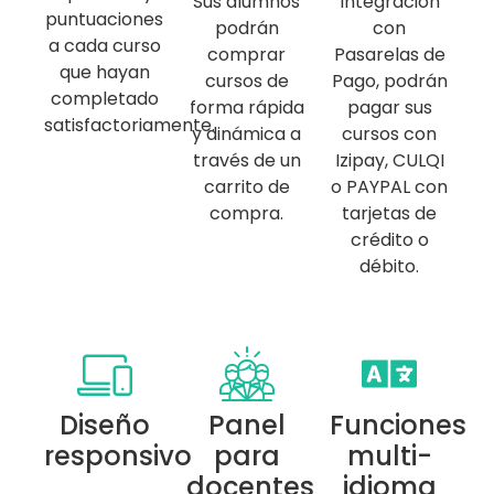
Sus alumnos
Integración
puntuaciones
podrán
con
a cada curso
comprar
Pasarelas de
que hayan
cursos de
Pago, podrán
completado
forma rápida
pagar sus
satisfactoriamente.
y dinámica a
cursos con
través de un
Izipay, CULQI
carrito de
o PAYPAL con
compra.
tarjetas de
crédito o
débito.
Diseño
Panel
Funciones
responsivo
para
multi-
docentes
idioma