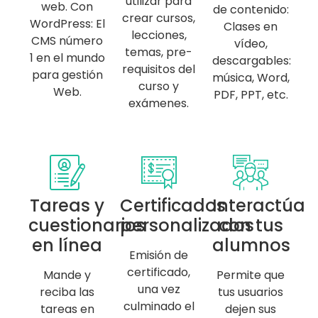
utilizar para
web. Con
de contenido:
crear cursos,
WordPress: El
Clases en
lecciones,
CMS número
vídeo,
temas, pre-
1 en el mundo
descargables:
requisitos del
para gestión
música, Word,
curso y
Web.
PDF, PPT, etc.
exámenes.
Tareas y
Certificados
Interactúa
cuestionarios
personalizados
con tus
en línea
alumnos
Emisión de
certificado,
Mande y
Permite que
una vez
reciba las
tus usuarios
culminado el
tareas en
dejen sus