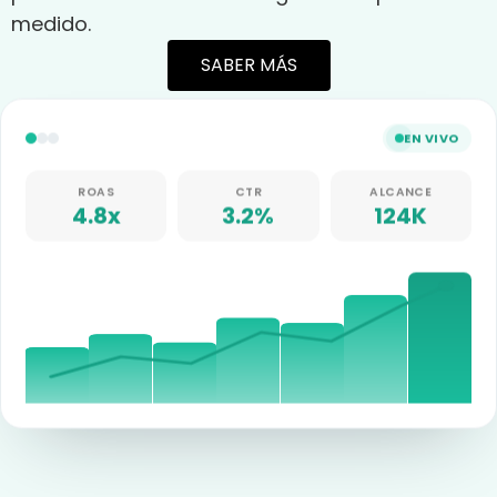
medido.
SABER MÁS
EN VIVO
ROAS
CTR
ALCANCE
4.8x
3.2%
124K