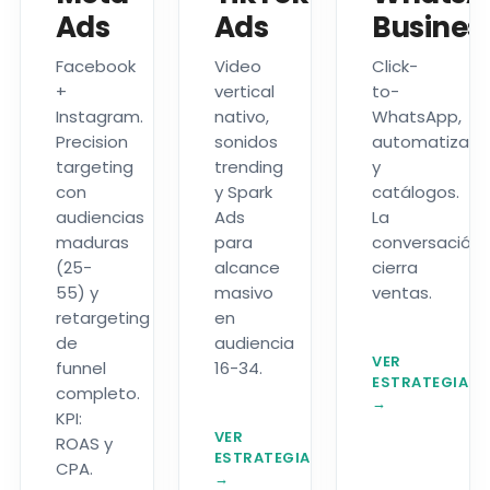
Ads
Ads
Busines
Facebook
Video
Click-
+
vertical
to-
Instagram.
nativo,
WhatsApp,
Precision
sonidos
automatizaci
targeting
trending
y
con
y Spark
catálogos.
audiencias
Ads
La
maduras
para
conversación
(25-
alcance
cierra
55) y
masivo
ventas.
retargeting
en
de
audiencia
VER
funnel
16-34.
ESTRATEGIA
completo.
→
KPI:
VER
ROAS y
ESTRATEGIA
CPA.
→