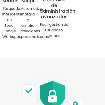
Search
Script
de
Búsqueda
Automatiza,
administración
inteligente
integra
avanzados
en
y
Fácil gestión de
todo
amplía
usuarios y
Google
soluciones
grupos.
Workspace.
personalizadas.