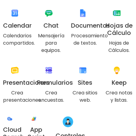
Calendar
Chat
Documentos
Hojas de
Cálculo
Calendarios
Mensajería
Procesamiento
compartidos.
para
de textos.
Hojas de
equipos.
Cálculos.
Presentaciones
Formularios
Sites
Keep
Crea
Crea
Crea sitios
Crea notas
presentaciones.
encuestas.
web.
y listas.
Cloud
App
Controles