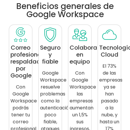
Beneficios generales de
Google Workspace
Correo
Seguro
Colabora
Tecnologí
profesional
y
en
Cloud
respaldado
fiable
equipo
El 73%
por
Google
Con
de las
Google
Workspace
Google
empresas
Con
resuelve
Workspace
ya se
Google
problemas
las
han
Workspace
como la
empresas
pasado
podrás
autenticación
aumentan
a la
tener tu
poco
un 1,5%
nube, y
correo
fiable,
sus
hasta un
profesional
ataques
ingresos,
17%