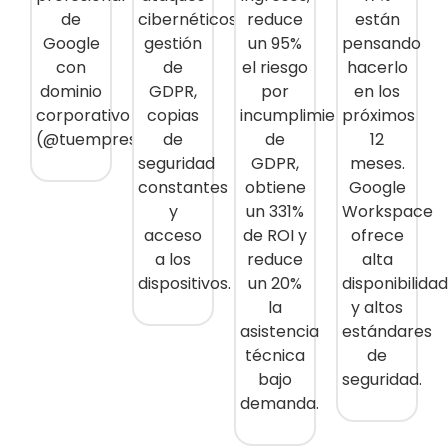
de
cibernéticos,
reduce
están
Google
gestión
un 95%
pensando
con
de
el riesgo
hacerlo
dominio
GDPR,
por
en los
corporativo
copias
incumplimiento
próximos
(@tuempresa.com).
de
de
12
seguridad
GDPR,
meses.
constantes
obtiene
Google
y
un 331%
Workspace
acceso
de ROI y
ofrece
a los
reduce
alta
dispositivos.
un 20%
disponibilida
la
y altos
asistencia
estándares
técnica
de
bajo
seguridad.
demanda.