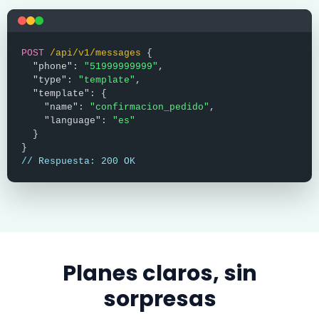
POST
/api/v1/messages
{
"phone":
"51999999999"
,
"type":
"template"
,
"template": {
"name":
"confirmacion_pedido"
,
"language":
"es"
}
}
// Respuesta: 200 OK
Planes claros, sin
sorpresas